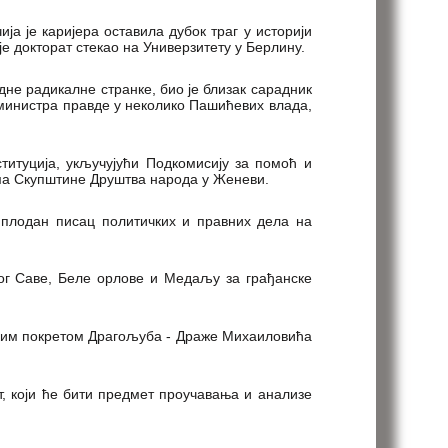
а је каријера оставила дубок траг у историји
је докторат стекао на Универзитету у Берлину.
не радикалне странке, био је близак сарадник
 министра правде у неколико Пашићевих влада,
титуција, укључујући Подкомисију за помоћ и
ма Скупштине Друштва народа у Женеви.
е плодан писац политичких и правних дела на
ог Саве, Беле орлове и Медаљу за грађанске
рским покретом Драгољуба - Драже Михаиловића
т, који ће бити предмет проучавања и анализе