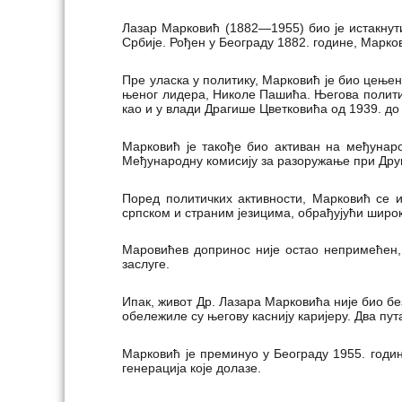
Лазар Марковић (1882—1955) био је истакнути
Србије. Рођен у Београду 1882. године, Марков
Пре уласка у политику, Марковић је био цење
њеног лидера, Николе Пашића. Његова политич
као и у влади Драгише Цветковића од 1939. до
Марковић је такође био активан на међунаро
Међународну комисију за разоружање при Дру
Поред политичких активности, Марковић се и
српском и страним језицима, обрађујући широк
Маровићев допринос није остао непримећен,
заслуге.
Ипак, живот Др. Лазара Марковића није био б
обележиле су његову каснију каријеру. Два пут
Марковић је преминуо у Београду 1955. годин
генерација које долазе.