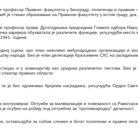
 професор Правног факултета у Београду, политичар и правник чиј
ић је стекао образовање на Правном факултету у истом граду, док 
ни професор права. Дугогодишњи председник Главног одбора Народ
ка каријера обухватала је различите функције, укључујући место
 1941. године.
дној сцени, као члан неколико међународних организација и инс
штву народа. Био је члан делегације Краљевине СХС на заседањи
стицао и у новинарству као уредник различитих листова. Био ј
 спектар правних области.
 те је био одликован бројним наградама, укључујући Орден Свет
ез контроверзи. Оптужбе за малверзације и повезаност са Равнго
а је осуђен на робију под оптужбом за "противнародну" делатност.
е, остављајући за собом сложен и богат политички и правни лега