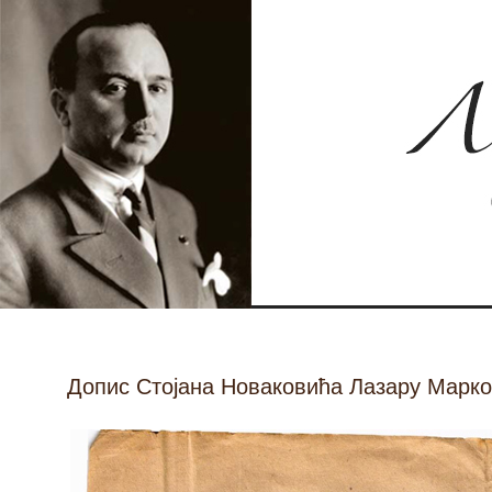
Допис Стојана Новаковића Лазару Марков