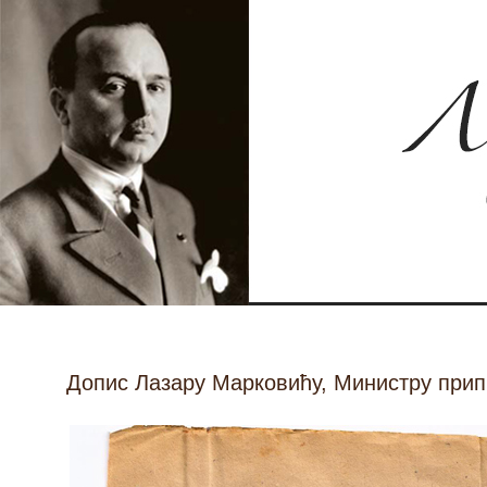
Допис Лазару Марковићу, Министру прип