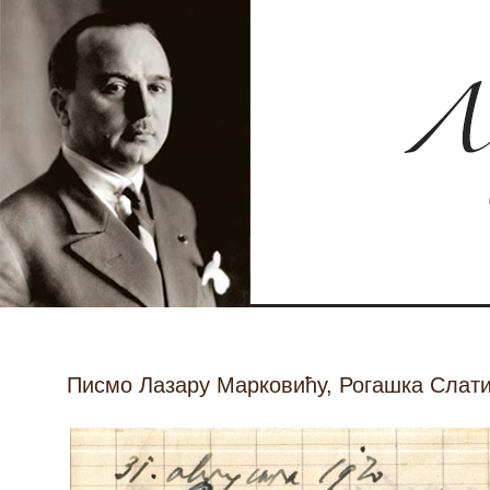
Писмо Лазару Марковићу, Рогашка Слатин