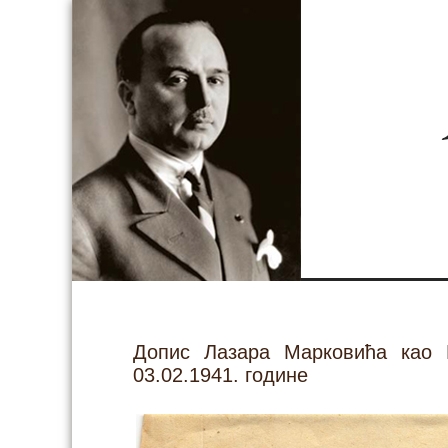
Допис Лазара Марковића као М
03.02.1941. године